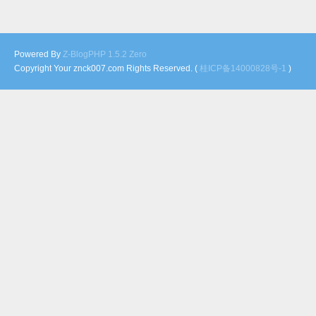
Powered By
Z-BlogPHP 1.5.2 Zero
Copyright Your znck007.com Rights Reserved. (
桂ICP备14000828号-1
)