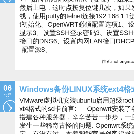
然后上电，这时点按复位键几次，如果
线，使用putty的telnet连接192.168.1
t初始化。OpenWRT必须配置选项1
显示3、设置SSH登录密码3、设置SS
接口的DNS6、设置内网LAN接口DHCP
-配置源8、
作者:mohongmao 
06
Windows备份LINUX系统ext4
2019
05
VMware虚拟机安装ubuntu启用超级ro
xt4格式的sd卡前言: Openwrt安
搭建各种服务器，辛辛苦苦一步步，一
发生一些稀奇古怪的问题. Openwrt
定，有没有过，本着智能家居创客追求