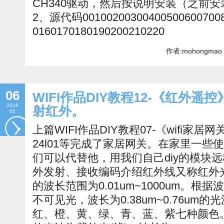
CH340驱动，然后按说明安装（之前
2、源代码001002003004005006007008
0160170180190200210220
作者:mohongmao 
06
WIFI作品DIY教程12-《红外
2019
射红外。
05
上篇WIFI作品DIY教程07-《wifi家居网关
24l01等完成了家居网关。在家里一
们可以代替他，用我们自己diy的模块
外发射、接收编码介绍红外线又称红外
的波长范围为0.01um~1000um。
不可见光，波长为0.38um~0.76um
红、橙、黄、绿、青、蓝、紫七种颜色。光波为