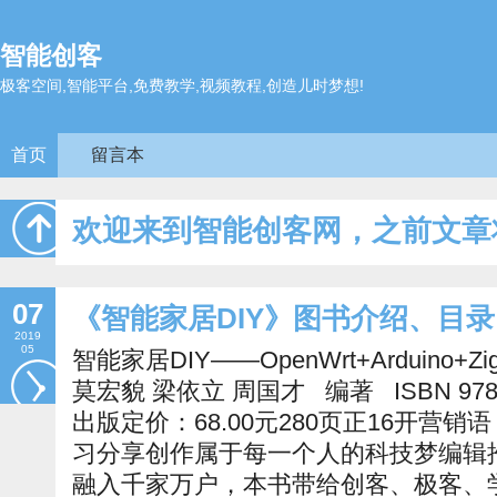
智能创客
极客空间,智能平台,免费教学,视频教程,创造儿时梦想!
首页
留言本
欢迎来到智能创客网，之前文章
07
《智能家居DIY》图书介绍、目录
2019
05
智能家居DIY——OpenWrt+Arduino+
莫宏貌 梁依立 周国才 编著 ISBN 978-7-
出版定价：68.00元280页正16开营销
习分享创作属于每一个人的科技梦编辑
融入千家万户，本书带给创客、极客、学