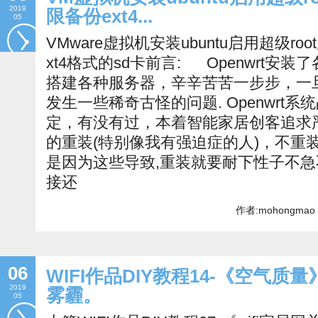
2019
限备份ext4...
05
VMware虚拟机安装ubuntu启用超级ro
xt4格式的sd卡前言: Openwrt安
搭建各种服务器，辛辛苦苦一步步，一
发生一些稀奇古怪的问题. Openwrt
定，有没有过，本着智能家居创客追求
的重装(特别像我有强迫症的人)，不重
是因为这些导致,重装就要耐下性子不
接还
作者:mohongmao 
06
WIFI作品DIY教程14-《空气质
2019
雾霾。
05