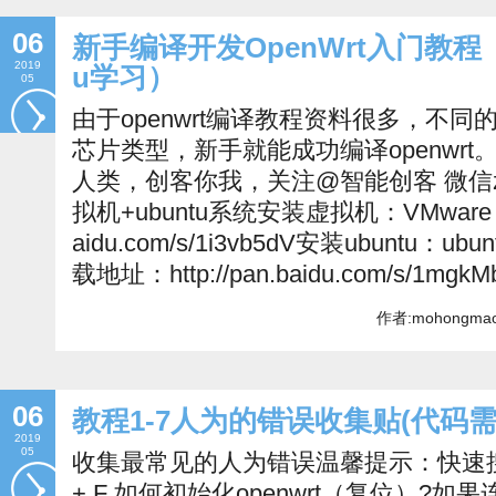
06
新手编译开发OpenWrt入门教程
2019
u学习）
05
由于openwrt编译教程资料很多，不同
芯片类型，新手就能成功编译openwr
人类，创客你我，关注@智能创客 微信z
拟机+ubuntu系统安装虚拟机：VMware 8.
aidu.com/s/1i3vb5dV安装ubuntu：ubunt
载地址：http://pan.baidu.com/s/1mgk
作者:mohongmao 
06
教程1-7人为的错误收集贴(代码
2019
05
收集最常见的人为错误温馨提示：快速搜索
+ F 如何初始化openwrt（复位）?