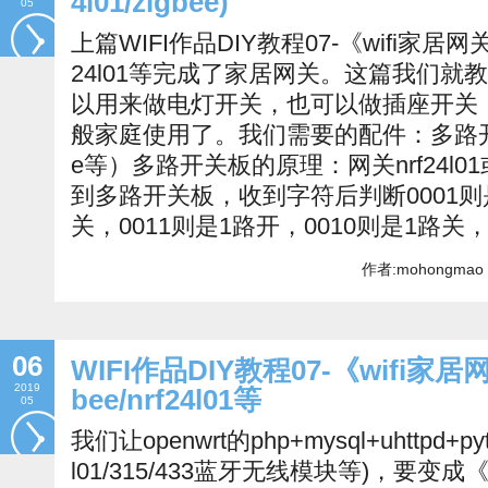
4l01/zigbee)
05
上篇WIFI作品DIY教程07-《wifi家居网关
24l01等完成了家居网关。这篇我们就
以用来做电灯开关，也可以做插座开关
般家庭使用了。我们需要的配件：多路开关板、
e等）多路开关板的原理：网关nrf24l01或zi
到多路开关板，收到字符后判断0001则是
关，0011则是1路开，0010则是1路关，
作者:mohongmao 
06
WIFI作品DIY教程07-《wifi家
2019
bee/nrf24l01等
05
我们让openwrt的php+mysql+uhttpd+pyth
l01/315/433蓝牙无线模块等)，要变