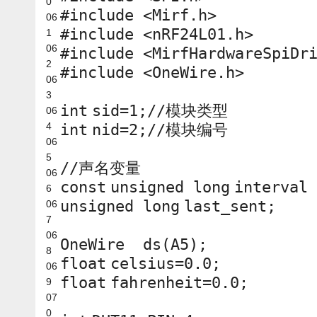
0
#include <Mirf.h>
06
#include <nRF24L01.h>
1
06
#include <MirfHardwareSpiDr
2
#include <OneWire.h>
06
3
int
sid=1;
//模块类型
06
4
int
nid=2;
//模块编号
06
5
//声名变量
06
const
unsigned
long
interval 
6
unsigned
long
last_sent;
06
7
06
OneWire ds(A5);
8
float
celsius=0.0;
06
float
fahrenheit=0.0;
9
07
0