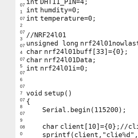
int
DHT11_PIN=4;
07
int
humdity=0;
1
int
temperature=0;
07
2
07
//NRF24l01
3
unsigned
long
nrf24l01nowlas
07
char
nrf24l01buff[33]={0};
4
char
nrf24l01Data;
07
5
int
nrf24l01i=0;
07
6
07
void
setup()
7
07
{
8
Serial.begin(115200);
07
9
char
client[10]={0};
//cl
08
sprintf
(client,
"clie%d"
0