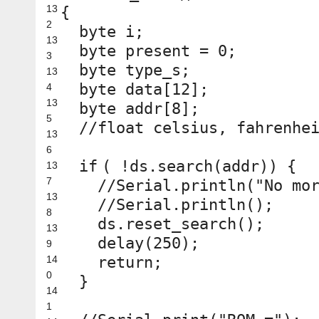
13
{
2
byte i;
13
byte present = 0;
3
byte type_s;
13
byte data[12];
4
13
byte addr[8];
5
//float celsius, fahrenhe
13
6
if
( !ds.search(addr)) {
13
7
//Serial.println("No mo
13
//Serial.println();
8
ds.reset_search();
13
delay(250);
9
14
return
;
0
}
14
1