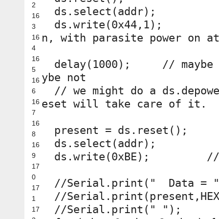
2
ds.select(addr);
16
ds.write(0x44,1)
3
n, with parasite power on a
16
4
16
delay(1000);
// maybe
5
ybe not
16
// we might do a ds.depow
6
16
eset will take care of it.
7
16
present = ds.reset();
8
ds.select(addr);
16
ds.write(0xBE);
/
9
17
0
//Serial.print(" Data = 
17
//Serial.print(present,HE
1
//Serial.print(" ");
17