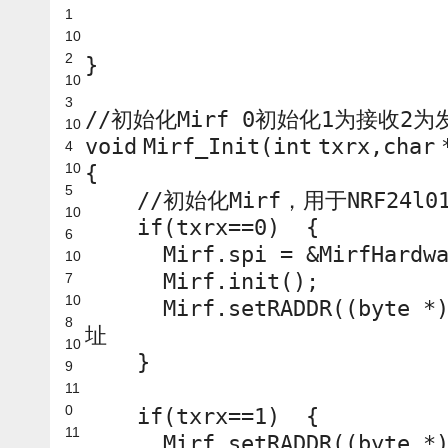
1
10
2
}
10
3
//初始化Mirf 0初始化1为接收2为
10
void
Mirf_Init(
int
txrx,
char
4
10
{
5
//初始化Mirf，用于NRF
10
if
(txrx==0) {
6
Mirf.spi = &MirfHardw
10
Mirf.init();
7
10
Mirf.setRADDR((byte *
8
址
10
}
9
11
0
if
(txrx==1) {
11
Mirf.setRADDR((byte *