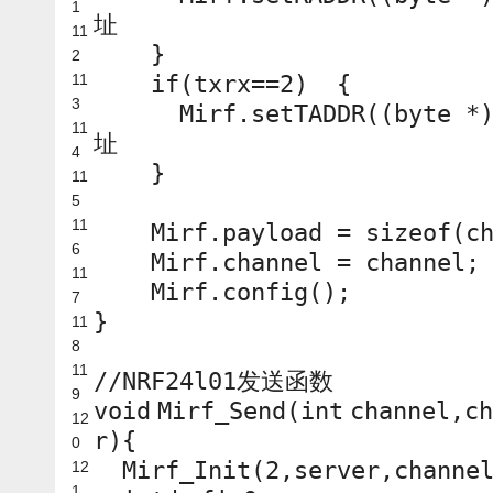
1
址
11
}
2
11
if
(txrx==2) {
3
Mirf.setTADDR((byte *
11
址
4
}
11
5
11
Mirf.payload =
sizeof
(
c
6
Mirf.channel = channel;
11
Mirf.config();
7
}
11
8
11
//NRF24l01发送函数
9
void
Mirf_Send(
int
channel,
ch
12
r){
0
Mirf_Init(2,server,channe
12
1