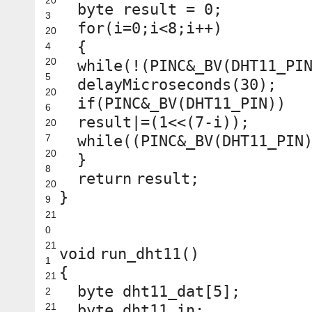
byte result = 0;
3
for
(i=0;i<8;i++)
20
{
4
20
while
(!(PINC&_BV(DHT11_PI
5
delayMicroseconds(30);
20
if
(PINC&_BV(DHT11_PIN))
6
result|=(1<<(7-i));
20
7
while
((PINC&_BV(DHT11_PIN
20
}
8
return
result;
20
}
9
21
0
21
void
run_dht11()
1
{
21
byte dht11_dat[5];
2
21
byte dht11_in;