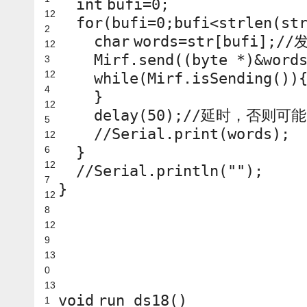
int
bufi=0;
12
for
(bufi=0;bufi<
strlen
(st
2
char
words=str[bufi];
//
12
Mirf.send((byte *)&word
3
12
while
(Mirf.isSending())
4
}
12
delay(50);
//延时，否则可
5
//Serial.print(words);
12
6
}
12
//Serial.println("");
7
}
12
8
12
9
13
0
13
void
run_ds18()
1