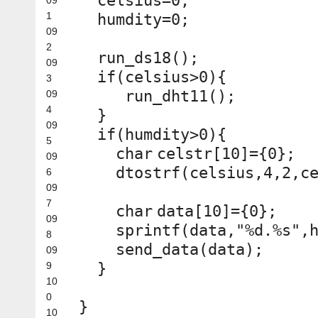
celsius=0;
1
humdity=0;
09
2
run_ds18();
09
if
(celsius>0){
3
run_dht11();
09
4
}
09
if
(humdity>0){
5
char
celstr[10]={0};
09
dtostrf(celsius,4,2,c
6
09
7
char
data[10]={0};
09
sprintf
(data,
"%d.%s"
,
8
send_data(data);
09
9
}
10
0
}
10