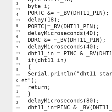
3
byte i;
21
PORTC &= ~_BV(DHT11_PIN);
4
delay(18);
21
PORTC|=_BV(DHT11_PIN);
5
21
delayMicroseconds(40);
6
DDRC &= ~_BV(DHT11_PIN);
21
delayMicroseconds(40);
7
dht11_in = PINC & _BV(DHT
21
8
if
(dht11_in)
21
{
9
Serial.println(
"dht11 sta
22
et"
);
0
22
return
;
1
}
22
delayMicroseconds(80);
2
dht11_in=PINC & _BV(DHT11
22