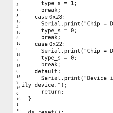
type_s = 1;
2
break
;
15
3
case
0x28:
15
Serial.print(
"Chip = 
4
type_s = 0;
15
break
;
5
case
0x22:
15
6
Serial.print(
"Chip = 
15
type_s = 0;
7
break
;
15
default
:
8
15
Serial.print(
"Device 
9
ily device."
);
16
return
;
0
}
16
1
16
ds.reset();