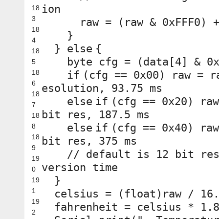
ion
18
3
raw = (raw & 0xFFF0) 
18
}
4
}
else
{
18
byte cfg = (data[4] & 0
5
18
if
(cfg == 0x00) raw = 
6
esolution, 93.75 ms
18
else
if
(cfg == 0x20) ra
7
bit res, 187.5 ms
18
else
if
(cfg == 0x40) ra
8
18
bit res, 375 ms
9
// default is 12 bit re
19
version time
0
}
19
1
celsius = (
float
)raw / 16
19
fahrenheit = celsius * 1.
2