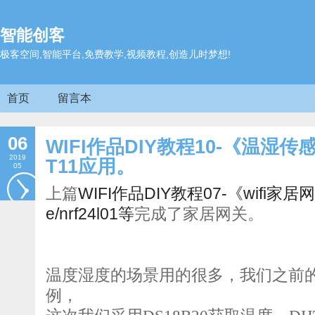
智能创客
极客空间,智能平台,免费教学,视频教程,创造儿时梦想!
首页
留言本
06
WIFI作品DIY教程10-《温湿传
2019
T11应用。
05
上篇
WIFI作品DIY教程07-《wifi家
e/nrf24l01等
完成了家居网关。
温度湿度的场景用的很多，我们之前
例，