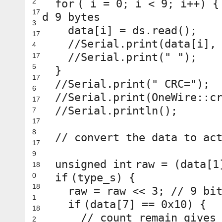
2
for
( i = 0; i < 9
17
d 9 bytes
3
data[i] = ds.read();
17
//Serial.print(data[i],
4
//Serial.print(" ");
17
5
}
17
//Serial.print(" CRC=");
6
//Serial.print(OneWire::c
17
//Serial.println();
7
17
8
// convert the data to ac
17
9
unsigned
int
raw = (data[1
18
0
if
(type_s) {
18
raw = raw << 3;
// 9 bi
1
if
(data[7] == 0x10) {
18
// count remain gives
2