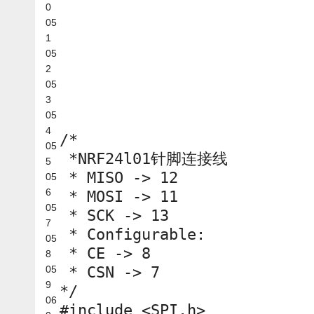
0
05
1
05
2
05
3
05
4
/*
05
*NRF24l01针脚连接线
5
* MISO -> 12
05
6
* MOSI -> 11
05
* SCK -> 13
7
* Configurable:
05
* CE -> 8
8
05
* CSN -> 7
9
*/
06
#include <SPI.h>