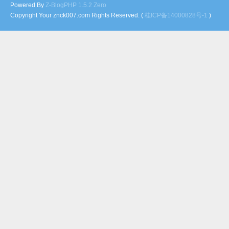
Powered By
Z-BlogPHP 1.5.2 Zero
Copyright Your znck007.com Rights Reserved. (
桂ICP备14000828号-1
)