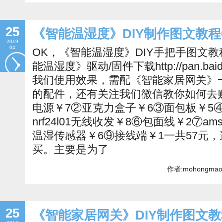
25
《智能温湿度》DIY制作图文教程
2019
04
OK，《智能温湿度》DIY手把手图文
能温湿度》驱动/固件下载http://pan.baidu
我们使用效果，需配《智能家居网关》
的配件，还有关注我们微信教你如何去
电源￥7②亚克力盒子￥6③面包板￥5④ard
nrf24l01无线收发￥8⑥包面线￥2⑦ams1
温湿传感器￥6⑨接线端￥1一共57元
买。主要是为了
作者:mohongmao
25
《智能家居网关》DIY制作图文教