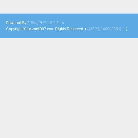
Powered By
Z-BlogPHP 1.5.2 Zero
Copyright Your znck007.com Rights Reserved. (
桂ICP备14000828号-1
)