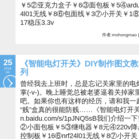
￥5②亚克力盒子￥6③面包板￥5④arduino
4l01无线￥8⑥包面线￥3⑦小开关￥1⑧
17稳压3.3v
作者:mohongmao 
25
《智能电灯开关》DIY制作图文教
2019
列
04
曾经我去上班时，总是忘记关家里的电
掌(-v-)。晚上睡觉总被老婆逼着关掉
吧。如果你也有这样的经历，请和我一起
“贱”盒真的很能防贱……《智能电灯开关》驱动
n.baidu.com/s/1pJNQ5sB我们
②小面包板￥5③继电器￥8元④220v降压模块
控制板￥16⑥nrf24l01无线￥8⑦小开关￥