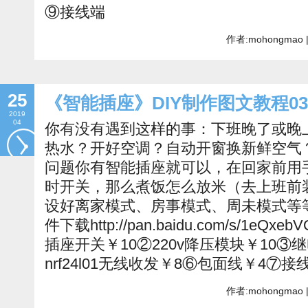
⑨接线端
作者:mohongmao 
25
《智能插座》DIY制作图文教程0
2019
04
你有没有遇到这样的事：下班晚了或晚
热水？开好空调？自动开窗换新鲜空气
问题你有智能插座就可以，在回家前用
时开关，那么煮饭怎么放米（去上班前装
设好离家模式、房事模式、周未模式等
件下载http://pan.baidu.com/s/1
插座开关￥10②220v降压模块￥10③
nrf24l01无线收发￥8⑥包面线￥4⑦接
作者:mohongmao 