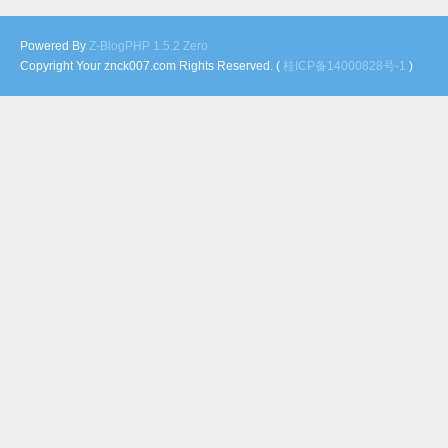
Powered By
Z-BlogPHP 1.5.2 Zero
Copyright Your znck007.com Rights Reserved. (
桂ICP备14000828号-1
)