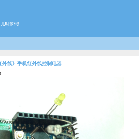
造儿时梦想!
5《红外线》手机红外线控制电器
！